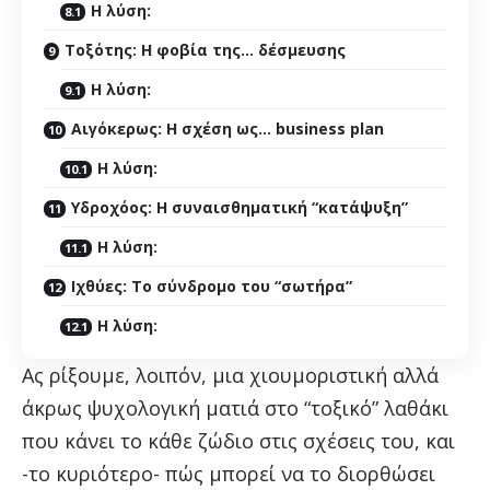
Η λύση:
Τοξότης: Η φοβία της… δέσμευσης
Η λύση:
Αιγόκερως: Η σχέση ως… business plan
Η λύση:
Υδροχόος: Η συναισθηματική “κατάψυξη”
Η λύση:
Ιχθύες: Το σύνδρομο του “σωτήρα”
Η λύση:
Ας ρίξουμε, λοιπόν, μια χιουμοριστική αλλά
άκρως ψυχολογική ματιά στο “τοξικό” λαθάκι
που κάνει το κάθε ζώδιο στις σχέσεις του, και
-το κυριότερο- πώς μπορεί να το διορθώσει