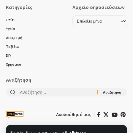
Κατηγορίες
Αρχείο δημοσιεύσεων
Αρχείο
Σπίτι
δημοσιεύσεων
Υγεία
Διατροφή
Ταξίδια
DIY
Χρηστικά
Αναζήτηση
Αναζήτηση
για:
Ακολούθησέ μας
Όροι χρήσης – πολιτική απορρήτου
Cookies
Ποιοι είμαστε
By using this site, you agree to the
Privacy