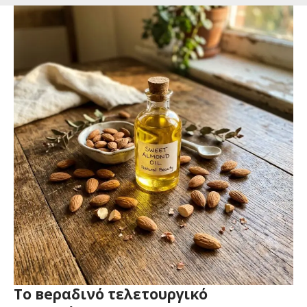
Το веραδινό τελετουργικό