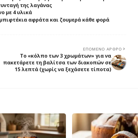
 συνταγή της λαγάνας
ο με 4 υλικά
α μπιφτέκια αφράτα και ζουμερά κάθε φορά
ΕΠΌΜΕΝΟ ΆΡΘΡΟ
Το «κόλπο των 3 χρωμάτων» για να
πακετάρετε τη βαλίτσα των διακοπών σε
15 λεπτά (χωρίς να ξεχάσετε τίποτα)