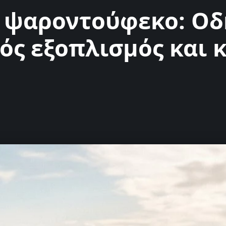
α ψαροντούφεκο: Οδ
ός εξοπλισμός και 