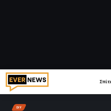
Σπίτ
DIY