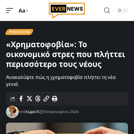
Aa
Μεγέθυνση
γραμματοσειράς
ΨΥΧΟΛΟΓΊΑ
«Χρηματοφοβία»: Το
οικονομικό στρες που πλήττει
περισσότερο τους νέους
Ανακαλύψτε πώς η χρηματοφοβία πλήττει τη νέα
γενιά.
Από
Λώρα Π.
16 Ιανουαρίου 2026