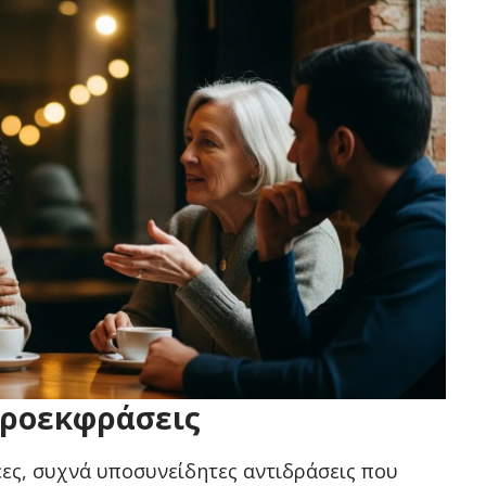
ικροεκφράσεις
έες, συχνά υποσυνείδητες αντιδράσεις που