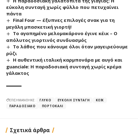
Η παραδοσιακή γαλατόπιτα της γιαγιάς: Η
εύκολη συνταγή χωρίς φύλλο που πετυχαίνει
πάντα
Final Four — έξυπνες επιλογές σνακ για τη
μεγάλη μπασκετική γιορτή!
Το αγαπημένο μελομακάρονο έγινε κέικ – Ο
απόλυτος γιορτινός συνδυασμός
Το λάθος που κάνουμε όλοι όταν μαγειρεύουμε
ρύζι
Η αυθεντική ιταλική καρμπονάρα με αυγό και
guanciale: Η παραδοσιακή συνταγή χωρίς κρέμα
γάλακτος
ΕΠΙΣΗΜΑΝΘΗΚΕ:
ΓΛΥΚΌ
ΕΎΚΟΛΗ ΣΥΝΤΑΓΉ
ΚΈΙΚ
ΠΑΡΑΔΟΣΙΑΚΌ
ΠΟΡΤΟΚΆΛΙ
Σχετικά άρθρα