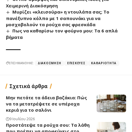
Χειμερινή Διακόσμηση
Μυρίζει «κλεισούρα» η ντουλάπα σας; Το
πανέξυπνο κόλπο με 1 σαπουνάκι για να
μοσχοβολούν τα ρούχα σας φρεσκάδα
Πως να καθαρίσω τον φούρνο μου: Τα 6 απλά
βήματα
ΕΠΙΣΗΜΑΝΘΗΚΕ:
ΔΙΑΚΌΣΜΗΣΗ
ΕΠΙΣΚΕΥΈΣ
ΚΑΘΑΡΙΌΤΗΤΑ
Σχετικά άρθρα
Μην πετάτε τα άδεια βαζάκια: Πώς
να τα μετατρέψετε σε υπέροχα
κεριά για το σαλόνι
9 Ιουλίου 2026
Προστάτεψε τα ρούχα σου: Τα λάθη
που πρέπει να αποφεύγεις στο