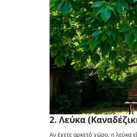
2. Λεύκα (Καναδέζικ
Αν έχετε αρκετό χώρο, η λεύκα ε