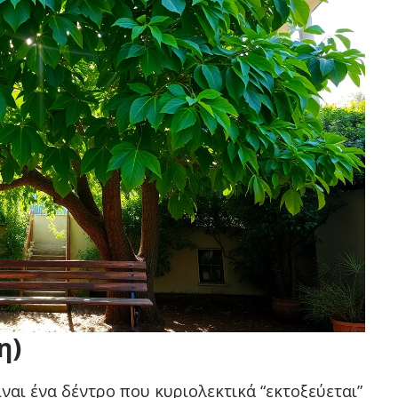
η)
ίναι ένα δέντρο που κυριολεκτικά “εκτοξεύεται”