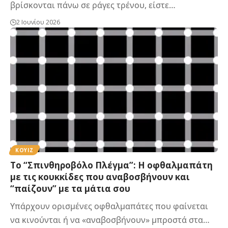
βρίσκονται πάνω σε ράγες τρένου, είστε…
2 Ιουνίου 2026
ΚΟΥΙΖ
Το “Σπινθηροβόλο Πλέγμα”: Η οφθαλμαπάτη
με τις κουκκίδες που αναβοσβήνουν και
“παίζουν” με τα μάτια σου
Υπάρχουν ορισμένες οφθαλμαπάτες που φαίνεται
να κινούνται ή να «αναβοσβήνουν» μπροστά στα…