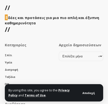
//
Ι
δέες και προτάσεις για μια πιο απλή και έξυπνη
καθημερινότητα
//
Κατηγορίες
Αρχείο δημοσιεύσεων
Αρχείο
Σπίτι
δημοσιεύσεων
Υγεία
Διατροφή
Ταξίδια
DIY
By using this site, you agree to the
Privacy
Χρηστικά
Αποδοχή
Policy
and
Terms of Use
.
Αναζήτηση