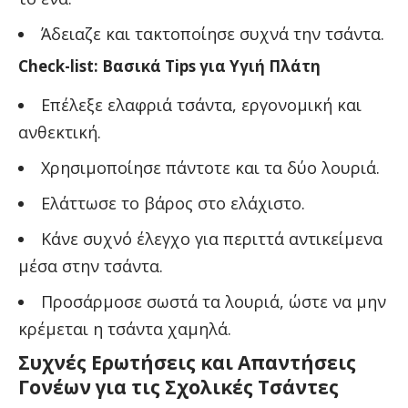
Άδειαζε και τακτοποίησε συχνά την τσάντα.
Check-list: Βασικά Tips για Υγιή Πλάτη
Επέλεξε ελαφριά τσάντα, εργονομική και
ανθεκτική.
Χρησιμοποίησε πάντοτε και τα δύο λουριά.
Ελάττωσε το βάρος στο ελάχιστο.
Κάνε συχνό έλεγχο για περιττά αντικείμενα
μέσα στην τσάντα.
Προσάρμοσε σωστά τα λουριά, ώστε να μην
κρέμεται η τσάντα χαμηλά.
Συχνές Ερωτήσεις και Απαντήσεις
Γονέων για τις Σχολικές Τσάντες