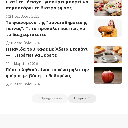
Γιατί το “άπαχο” γιαούρτι μπορεί να
σαμποτάρει τη διατροφή σας
2 Νοεμβρίου 2025
Το φαινόμενο της “συναισθηματικής
πείνας”: Τι το προκαλεί και πώς να
το διαχειριστείτε
18 Δεκεμβρίου 2025
Η Παγίδα του Καφέ με Άδειο Στομάχι
— Τι Πρέπει να Ξέρετε
11 Μαρτίου 2026
Πόσο αληθινό είναι το «ένα μήλο την
ημέρα» με βάση τα δεδομένα;
21 Δεκεμβρίου 2025
Προηγούμενο
Επόμενο