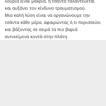
λουριά είναι μακριά, η τσάντα ταλαντεύεται
και αυξάνει τον κίνδυνο τραυματισμού.
Μια καλή λύση είναι να οργανώνουμε την
τσάντα κάθε μέρα, αφαιρώντας ό,τι περισσεύει
και βάζοντας σε σειρά τα πιο βαριά
αντικείμενα κοντά στην πλάτη.