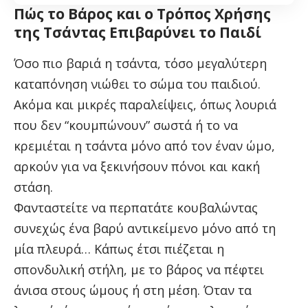
Πώς το Βάρος και ο Τρόπος Χρήσης
της Τσάντας Επιβαρύνει το Παιδί
Όσο πιο βαριά η τσάντα, τόσο μεγαλύτερη
καταπόνηση νιώθει το σώμα του παιδιού.
Ακόμα και μικρές παραλείψεις, όπως λουριά
που δεν “κουμπώνουν” σωστά ή το να
κρεμιέται η τσάντα μόνο από τον έναν ώμο,
αρκούν για να ξεκινήσουν πόνοι και κακή
στάση.
Φανταστείτε να περπατάτε κουβαλώντας
συνεχώς ένα βαρύ αντικείμενο μόνο από τη
μία πλευρά… Κάπως έτσι πιέζεται η
σπονδυλική στήλη, με το βάρος να πέφτει
άνισα στους ώμους ή στη μέση. Όταν τα