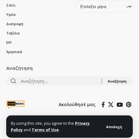
Αρχείο
Σπίτι
δημοσιεύσεων
Υγεία
Διατροφή
Ταξίδια
DIY
Χρηστικά
Αναζήτηση
Αναζήτηση
για:
Ακολούθησέ μας
Όροι χρήσης – πολιτική απορρήτου
Cookies
Ποιοι είμαστε
By using this site, you agree to the
Privacy
Αποδοχή
Policy
and
Terms of Use
.
© 2025 - All Rights Reserved. Designed and Developed by
evernews.gr