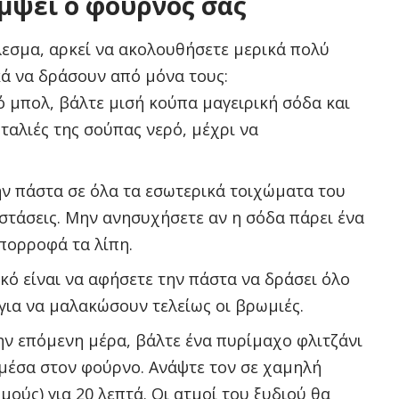
άμψει ο φούρνος σας
έλεσμα, αρκεί να ακολουθήσετε μερικά πολύ
ά να δράσουν από μόνα τους:
ό μπολ, βάλτε μισή κούπα μαγειρική σόδα και
ταλιές της σούπας νερό, μέχρι να
ν πάστα σε όλα τα εσωτερικά τοιχώματα του
στάσεις. Μην ανησυχήσετε αν η σόδα πάρει ένα
πορροφά τα λίπη.
κό είναι να αφήσετε την πάστα να δράσει όλο
 για να μαλακώσουν τελείως οι βρωμιές.
ν επόμενη μέρα, βάλτε ένα πυρίμαχο φλιτζάνι
 μέσα στον φούρνο. Ανάψτε τον σε χαμηλή
ούς) για 20 λεπτά. Οι ατμοί του ξυδιού θα