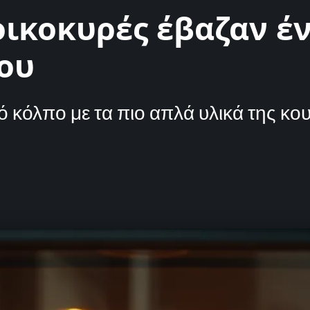
νοικοκυρές έβαζαν έ
ου
 κόλπο με τα πιο απλά υλικά της κου