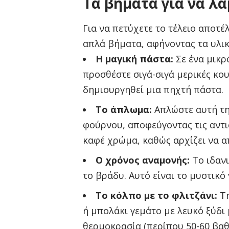
Τα βήματα για να λ
Για να πετύχετε το τέλειο αποτ
απλά βήματα, αφήνοντας τα υλικ
Η μαγική πάστα:
Σε ένα μικρ
προσθέστε σιγά-σιγά μερικές κου
δημιουργηθεί μια πηχτή πάστα.
Το άπλωμα:
Απλώστε αυτή τη
φούρνου, αποφεύγοντας τις αντι
καφέ χρώμα, καθώς αρχίζει να α
Ο χρόνος αναμονής:
Το ιδανι
το βράδυ. Αυτό είναι το μυστικό
Το κόλπο με το φλιτζάνι:
Τη
ή μπολάκι γεμάτο με λευκό ξύδι
θερμοκρασία (περίπου 50-60 βαθμ