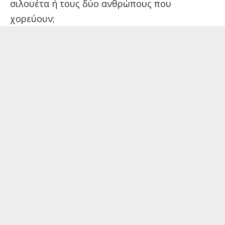
σιλουέτα ή τους δύο ανθρώπους που
χορεύουν;