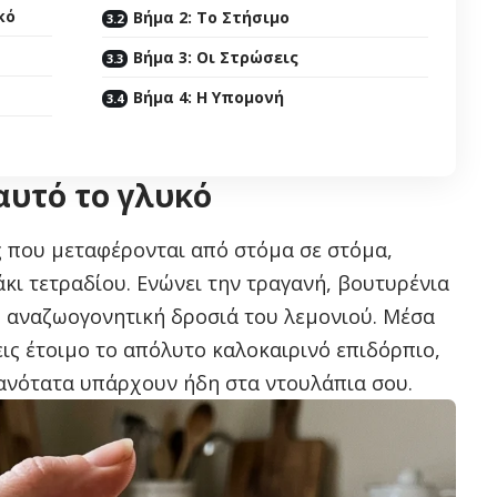
κό
Βήμα 2: Το Στήσιμο
Βήμα 3: Οι Στρώσεις
Βήμα 4: Η Υπομονή
αυτό το γλυκό
ες που μεταφέρονται από στόμα σε στόμα,
κι τετραδίου. Ενώνει την τραγανή, βουτυρένια
, αναζωογονητική δροσιά του λεμονιού. Μέσα
εις έτοιμο το απόλυτο καλοκαιρινό επιδόρπιο,
ανότατα υπάρχουν ήδη στα ντουλάπια σου.