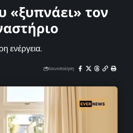
υ «ξυπνάει» τον
ναστήριο
η ενέργεια.
Κοινοποίηση