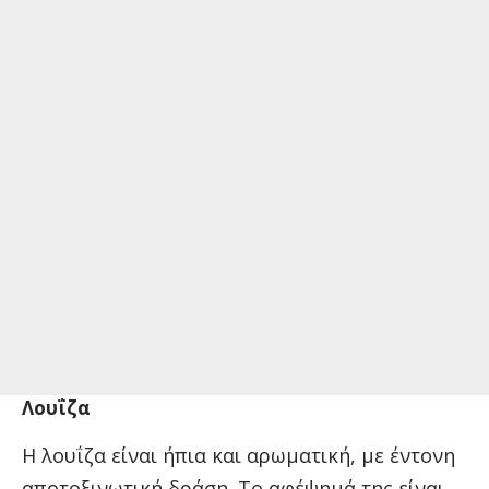
Λουΐζα
Η λουΐζα είναι ήπια και αρωματική, με έντονη
αποτοξινωτική δράση. Το αφέψημά της είναι