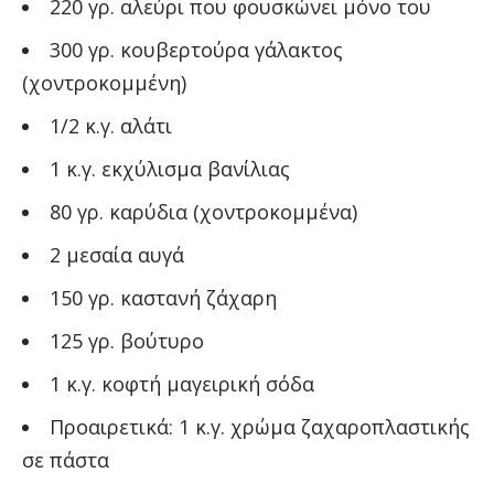
220 γρ. αλεύρι που φουσκώνει μόνο του
300 γρ. κουβερτούρα γάλακτος
(χοντροκομμένη)
1/2 κ.γ. αλάτι
1 κ.γ. εκχύλισμα βανίλιας
80 γρ. καρύδια (χοντροκομμένα)
2 μεσαία αυγά
150 γρ. καστανή ζάχαρη
125 γρ. βούτυρο
1 κ.γ. κοφτή μαγειρική σόδα
Προαιρετικά: 1 κ.γ. χρώμα ζαχαροπλαστικής
σε πάστα