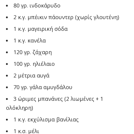
80 γρ. ινδοκάρυδο
2 κ.γ. μπέικιν πάουντερ (χωρίς γλουτένη)
1 κ.γ. μαγειρική σόδα
1 κ.γ. κανέλα
120 γρ. ζάχαρη
100 γρ. ηλιέλαιο
2 μέτρια αυγά
70 γρ. γάλα αμυγδάλου
3 ώριμες μπανάνες (2 λιωμένες + 1
ολόκληρη)
1 κ.γ. εκχύλισμα βανίλιας
1 κ.σ. μέλι