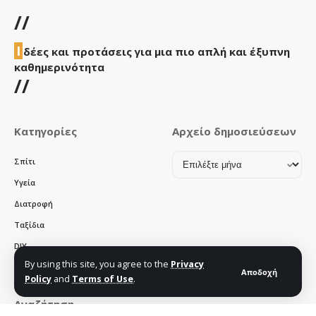
//
Ι
δέες και προτάσεις για μια πιο απλή και έξυπνη
καθημερινότητα
//
Κατηγορίες
Αρχείο δημοσιεύσεων
Αρχείο
Σπίτι
δημοσιεύσεων
Υγεία
Διατροφή
Ταξίδια
DIY
By using this site, you agree to the
Privacy
Χρηστικά
Αποδοχή
Policy
and
Terms of Use
.
Αναζήτηση