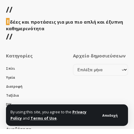
//
Ι
δέες και προτάσεις για μια πιο απλή και έξυπνη
καθημερινότητα
//
Κατηγορίες
Αρχείο δημοσιεύσεων
Αρχείο
Σπίτι
δημοσιεύσεων
Υγεία
Διατροφή
Ταξίδια
DIY
By using this site, you agree to the
Privacy
Χρηστικά
Αποδοχή
Policy
and
Terms of Use
.
Αναζήτηση