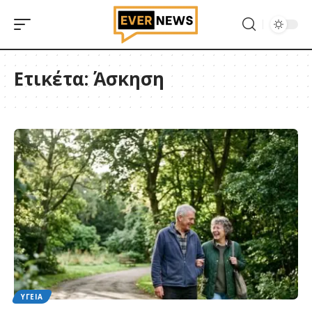
Ετικέτα:
Άσκηση
ΥΓΕΊΑ