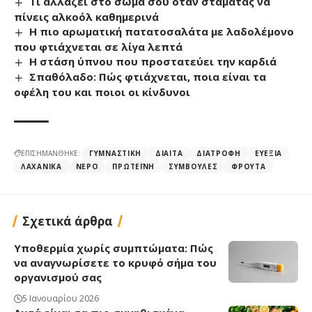
Τι αλλάζει στο σώμα σου όταν σταματάς να
πίνεις αλκοόλ καθημερινά
Η πιο αρωματική πατατοσαλάτα με λαδολέμονο
που φτιάχνεται σε λίγα λεπτά
Η στάση ύπνου που προστατεύει την καρδιά
Σπαθόλαδο: Πώς φτιάχνεται, ποια είναι τα
οφέλη του και ποιοι οι κίνδυνοι
ΕΠΙΣΗΜΑΝΘΗΚΕ:
ΓΥΜΝΑΣΤΙΚΉ
ΔΊΑΙΤΑ
ΔΙΑΤΡΟΦΉ
ΕΥΕΞΊΑ
ΛΑΧΑΝΙΚΆ
ΝΕΡΌ
ΠΡΩΤΕΪ́ΝΗ
ΣΥΜΒΟΥΛΈΣ
ΦΡΟΎΤΑ
Σχετικά άρθρα
Υποθερμία χωρίς συμπτώματα: Πώς
να αναγνωρίσετε το κρυφό σήμα του
οργανισμού σας
5 Ιανουαρίου 2026