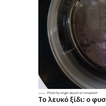
Photo by
engin akyurt
on Unsplash
Το λευκό ξίδι: ο φυ