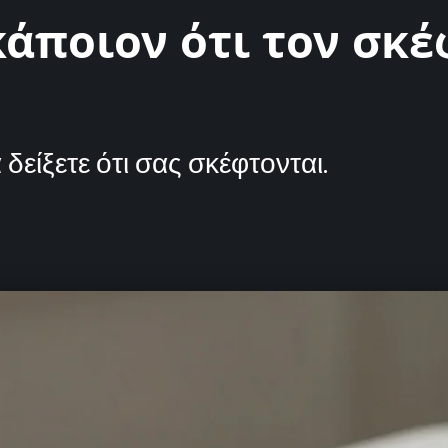
κάποιον ότι τον σκέ
είξετε ότι σας σκέφτονται.