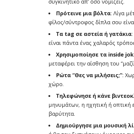
συγκινητικό απ’ όσο νομίζεις.
Πρότεινε μια βόλτα
: Λίγα μ
φίλος/σύντροφος δίπλα σου είναι
Τα tag σε αστεία ή γατάκια
είναι πάντα ένας χαλαρός τρόπος
Χρησιμοποίησε τα inside jok
μεταφέρει την αίσθηση του “μαζ
Ρώτα “Θες να μιλήσεις;”
: Χω
χώρο.
Τηλεφώνησε ή κάνε βιντεο
μηνυμάτων, η ηχητική ή οπτική 
βαρύτητα.
Δημιούργησε μια μουσική λ