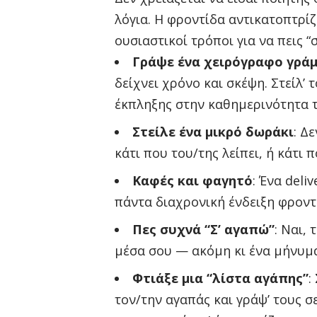
λόγια. Η φροντίδα αντικατοπτρίζε
ουσιαστικοί τρόποι για να πεις “
Γράψε ένα χειρόγραφο γρά
δείχνει χρόνο και σκέψη. Στείλ’
έκπληξης στην καθημερινότητα 
Στείλε ένα μικρό δωράκι
: Δ
κάτι που του/της λείπει, ή κάτι 
Καφές και φαγητό
: Ένα deli
πάντα διαχρονική ένδειξη φροντ
Πες συχνά “Σ’ αγαπώ”
: Ναι,
μέσα σου — ακόμη κι ένα μήνυμα
Φτιάξε μια “λίστα αγάπης”
:
τον/την αγαπάς και γράψ’ τους σε