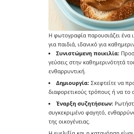
Η φωτογραφία παρουσιάζει ένα ι
για παιδιά, ιδανικό για καθημερ
Συνιστώμενη ποικιλία:
Προσπ
γεύσεις στην καθημερινότητά του
ενθαρρυντική.
Δημιουργία:
Σκεφτείτε να πρ
διαφορετικούς τρόπους ή να το σ
Έναρξη συζητήσεων:
Ρωτήστε
συγκεκριμένο φαγητό, ενθαρρύνο
της οικογένειας.
Η ευελιξία και η κατανόηση είναι