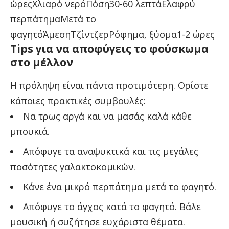
ώρεςΧλιαρό νερόΠόση30-60 λεπτάΕλαφρύ
περπάτημαΜετά το
φαγητόΆμεσηΤζίντζερΡόφημα, ξύσμα1-2 ώρες
Tips για να αποφύγεις το φούσκωμα
στο μέλλον
Η πρόληψη είναι πάντα προτιμότερη. Ορίστε
κάποιες πρακτικές συμβουλές:
Να τρως αργά και να μασάς καλά κάθε
μπουκιά.
Απόφυγε τα αναψυκτικά και τις μεγάλες
ποσότητες γαλακτοκομικών.
Κάνε ένα μικρό περπάτημα μετά το φαγητό.
Απόφυγε το άγχος κατά το φαγητό. Βάλε
μουσική ή συζήτησε ευχάριστα θέματα.