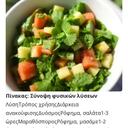
Πίνακας: Σύνοψη φυσικών λύσεων
ΛύσηΤρόπος χρήσηςΔιάρκεια
ανακούφισηςΔυόσμοςΡόφημα, σαλάτα1-3
ώρεςΜαραθόσποροςΡόφημα, μασάμε1-2